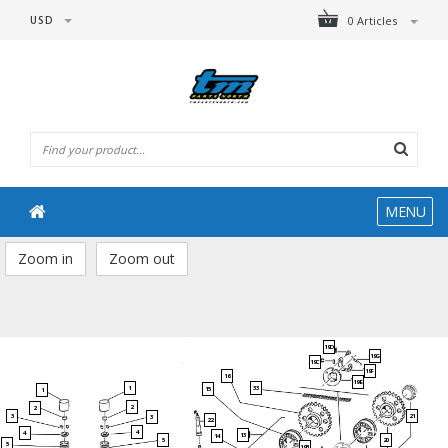
USD
0 Articles
MENU
Zoom in
Zoom out
19D
19G
19C
19F
16
19E
1
33
15
1
2
2
21
3
3
22
4
4
13
14
5
20
5
19B